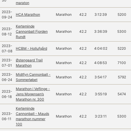
30
maraton
2023-
HCA Marathon
Marathon
42.2
3:12:39
5200
09-24
Kerteminde
2023-
Cannonball Fjorden
Marathon
42.2
3:36:39
5300
08-12
Rundt
2023-
HCBM - Hollufgård
Marathon
42.2
4:04:02
5220
07-08
2023-
Østengaard Trail
Marathon
42.2
4:08:53
7100
07-01
Marathon
2023-
Midtfyn Cannonball -
Marathon
42.2
3:54:17
5792
06-24
Sommerløbet
Marathon i Veflinge -
2023-
Jens Mogensen’s
Marathon
42.2
3:55:19
5474
06-18
Marathon nr. 300
Kerteminde
2023-
Cannonball - Mauds
Marathon
42.2
3:23:11
5300
06-11
marathon nummer
100