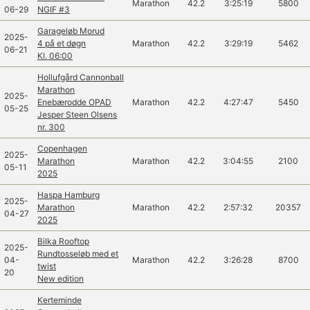
Marathon
42.2
3:25:19
5800
06-29
NGIF #3
Garageløb Morud
2025-
4 på et døgn
Marathon
42.2
3:29:19
5462
06-21
Kl. 06:00
Hollufgård Cannonball
Marathon
2025-
Enebærodde OPAD
Marathon
42.2
4:27:47
5450
05-25
Jesper Steen Olsens
nr. 300
Copenhagen
2025-
Marathon
Marathon
42.2
3:04:55
2100
05-11
2025
Haspa Hamburg
2025-
Marathon
Marathon
42.2
2:57:32
20357
04-27
2025
Bilka Rooftop
2025-
Rundtosseløb med et
04-
Marathon
42.2
3:26:28
8700
twist
20
New edition
Kerteminde