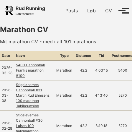
Skip to primary navigation
Skip to content
Skip to footer
Rud Running
Posts
Løb
CV
Tog
Løb for livet!
Marathon CV
Mit marathon CV - med i alt 101 marathons.
Dato
Navn
Type
Distance
Tid
Postnumme
5400 Cannonball
2026-
Franks marathon
Marathon
42.2
4:03:15
5400
03-28
#100
Stigeløbernes
2026-
Cannonball #31
03-
Martin Rud Ehmsens
Marathon
42.2
4:13:40
5270
08
100 marathon
Jubilæumsløb
Stigeløvernes
Cannonball #30
2026-
Luises 100
Marathon
42.2
3:19:18
5270
02-28
halvmarathon