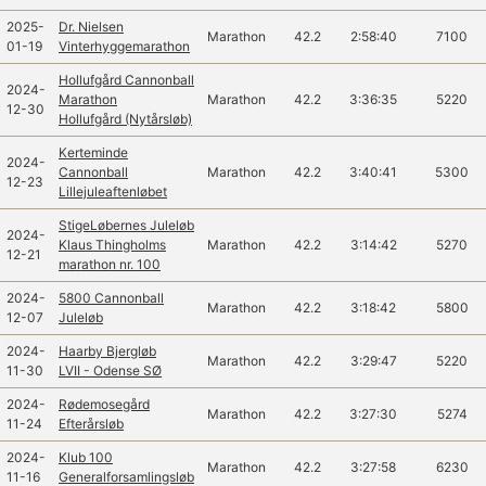
2025-
Dr. Nielsen
Marathon
42.2
2:58:40
7100
01-19
Vinterhyggemarathon
Hollufgård Cannonball
2024-
Marathon
Marathon
42.2
3:36:35
5220
12-30
Hollufgård (Nytårsløb)
Kerteminde
2024-
Cannonball
Marathon
42.2
3:40:41
5300
12-23
Lillejuleaftenløbet
StigeLøbernes Juleløb
2024-
Klaus Thingholms
Marathon
42.2
3:14:42
5270
12-21
marathon nr. 100
2024-
5800 Cannonball
Marathon
42.2
3:18:42
5800
12-07
Juleløb
2024-
Haarby Bjergløb
Marathon
42.2
3:29:47
5220
11-30
LVII - Odense SØ
2024-
Rødemosegård
Marathon
42.2
3:27:30
5274
11-24
Efterårsløb
2024-
Klub 100
Marathon
42.2
3:27:58
6230
11-16
Generalforsamlingsløb