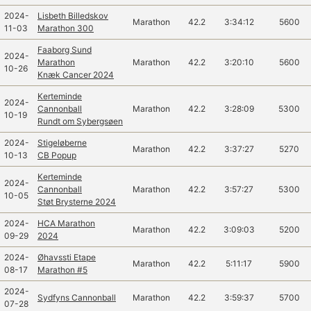
2024-
Lisbeth Billedskov
Marathon
42.2
3:34:12
5600
11-03
Marathon 300
Faaborg Sund
2024-
Marathon
Marathon
42.2
3:20:10
5600
10-26
Knæk Cancer 2024
Kerteminde
2024-
Cannonball
Marathon
42.2
3:28:09
5300
10-19
Rundt om Sybergsøen
2024-
Stigeløberne
Marathon
42.2
3:37:27
5270
10-13
CB Popup
Kerteminde
2024-
Cannonball
Marathon
42.2
3:57:27
5300
10-05
Støt Brysterne 2024
2024-
HCA Marathon
Marathon
42.2
3:09:03
5200
09-29
2024
2024-
Øhavssti Etape
Marathon
42.2
5:11:17
5900
08-17
Marathon #5
2024-
Sydfyns Cannonball
Marathon
42.2
3:59:37
5700
07-28