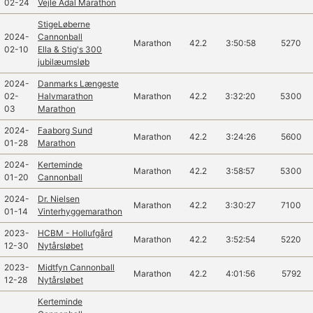
02-24
Vejle Ådal Marathon
StigeLøberne
2024-
Cannonball
Marathon
42.2
3:50:58
5270
02-10
Ella & Stig's 300
jubilæumsløb
2024-
Danmarks Længeste
02-
Halvmarathon
Marathon
42.2
3:32:20
5300
03
Marathon
2024-
Faaborg Sund
Marathon
42.2
3:24:26
5600
01-28
Marathon
2024-
Kerteminde
Marathon
42.2
3:58:57
5300
01-20
Cannonball
2024-
Dr. Nielsen
Marathon
42.2
3:30:27
7100
01-14
Vinterhyggemarathon
2023-
HCBM - Hollufgård
Marathon
42.2
3:52:54
5220
12-30
Nytårsløbet
2023-
Midtfyn Cannonball
Marathon
42.2
4:01:56
5792
12-28
Nytårsløbet
Kerteminde