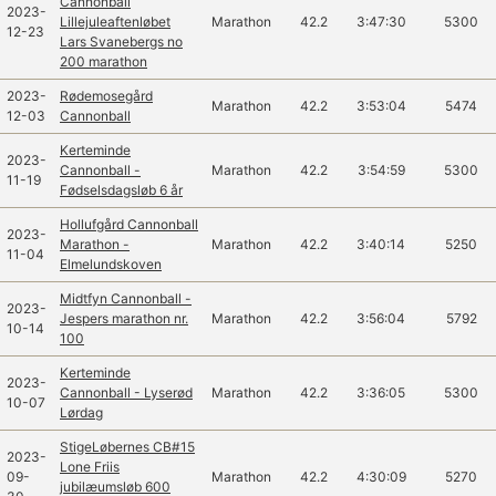
Cannonball
2023-
Lillejuleaftenløbet
Marathon
42.2
3:47:30
5300
12-23
Lars Svanebergs no
200 marathon
2023-
Rødemosegård
Marathon
42.2
3:53:04
5474
12-03
Cannonball
Kerteminde
2023-
Cannonball -
Marathon
42.2
3:54:59
5300
11-19
Fødselsdagsløb 6 år
Hollufgård Cannonball
2023-
Marathon -
Marathon
42.2
3:40:14
5250
11-04
Elmelundskoven
Midtfyn Cannonball -
2023-
Jespers marathon nr.
Marathon
42.2
3:56:04
5792
10-14
100
Kerteminde
2023-
Cannonball - Lyserød
Marathon
42.2
3:36:05
5300
10-07
Lørdag
StigeLøbernes CB#15
2023-
Lone Friis
09-
Marathon
42.2
4:30:09
5270
jubilæumsløb 600