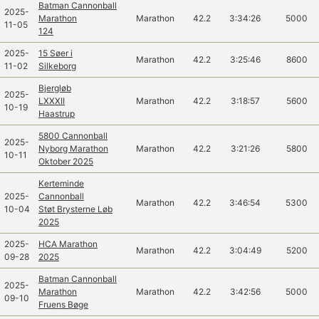
Batman Cannonball
2025-
Marathon
Marathon
42.2
3:34:26
5000
11-05
124
2025-
15 Søer i
Marathon
42.2
3:25:46
8600
11-02
Silkeborg
Bjergløb
2025-
LXXXII
Marathon
42.2
3:18:57
5600
10-19
Haastrup
5800 Cannonball
2025-
Nyborg Marathon
Marathon
42.2
3:21:26
5800
10-11
Oktober 2025
Kerteminde
2025-
Cannonball
Marathon
42.2
3:46:54
5300
10-04
Støt Brysterne Løb
2025
2025-
HCA Marathon
Marathon
42.2
3:04:49
5200
09-28
2025
Batman Cannonball
2025-
Marathon
Marathon
42.2
3:42:56
5000
09-10
Fruens Bøge