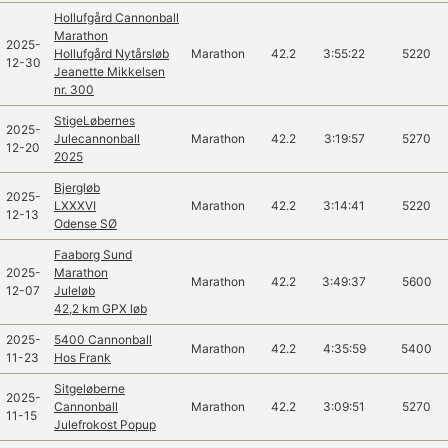
Hollufgård Cannonball
Marathon
2025-
Hollufgård Nytårsløb
Marathon
42.2
3:55:22
5220
12-30
Jeanette Mikkelsen
nr. 300
StigeLøbernes
2025-
Julecannonball
Marathon
42.2
3:19:57
5270
12-20
2025
Bjergløb
2025-
LXXXVI
Marathon
42.2
3:14:41
5220
12-13
Odense SØ
Faaborg Sund
2025-
Marathon
Marathon
42.2
3:49:37
5600
12-07
Juleløb
42,2 km GPX løb
2025-
5400 Cannonball
Marathon
42.2
4:35:59
5400
11-23
Hos Frank
Sitgeløberne
2025-
Cannonball
Marathon
42.2
3:09:51
5270
11-15
Julefrokost Popup