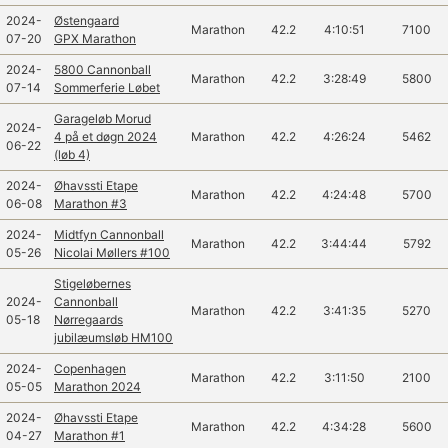
2024-
Østengaard
Marathon
42.2
4:10:51
7100
07-20
GPX Marathon
2024-
5800 Cannonball
Marathon
42.2
3:28:49
5800
07-14
Sommerferie Løbet
Garageløb Morud
2024-
4 på et døgn 2024
Marathon
42.2
4:26:24
5462
06-22
(løb 4)
2024-
Øhavssti Etape
Marathon
42.2
4:24:48
5700
06-08
Marathon #3
2024-
Midtfyn Cannonball
Marathon
42.2
3:44:44
5792
05-26
Nicolai Møllers #100
Stigeløbernes
2024-
Cannonball
Marathon
42.2
3:41:35
5270
05-18
Nørregaards
jubilæumsløb HM100
2024-
Copenhagen
Marathon
42.2
3:11:50
2100
05-05
Marathon 2024
2024-
Øhavssti Etape
Marathon
42.2
4:34:28
5600
04-27
Marathon #1