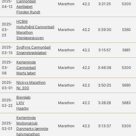
2025-
Cannonball
Marathon
42.2
3:21:25
5300
04-12
Aprilløbet
Fjorden Rundt
HCBM
2025-
Hollufgård Cannonball
03-
Marathon
42.2
3:39:30
5260
Marathon
23
Stenløseskoven
2025-
Sydfyns Cannonball
Marathon
42.2
3:15:57
5881
03-15
Smørrebrødsløbet
2025-
Kerteminde
03-
Cannonball
Marathon
42.2
3:46:38
5300
08
Marts løbet
2025-
Nickys Marathon
Marathon
42.2
3:50:25
5690
03-01
Nr. 300
Bjergløb
2025-
LXIV
Marathon
42.2
3:28:28
5683
02-22
Haarby
Kerteminde
2025-
Motionsklub
Marathon
42.2
3:13:37
5300
02-01
Danmarks længste
halvmarathon