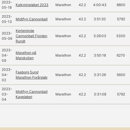
2023-
Kalkmineløbet 2023
Marathon
42.2
4:00:43
8800
05-18
2023-
Midtfyn Cannonball
Marathon
42.2
3:51:20
5792
05-13
Kerteminde
2023-
Cannonball Fjorden
Marathon
42.2
3:26:03
5300
05-06
Rundt
2023-
Marathon på
04-
Marathon
42.2
3:50:18
6270
Marskstien
09
2023-
Faaborg Sund
04-
Marathon
42.2
3:31:26
5600
Marathon Forårsløb
02
2023-
Midtfyn Cannonball
03-
Marathon
42.2
3:31:08
5792
Kageløbet
04