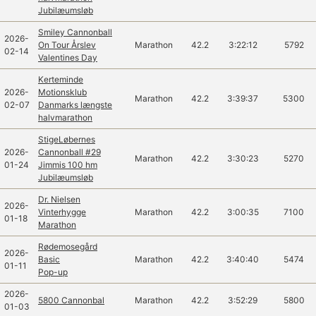
Jubilæumsløb
Smiley Cannonball
2026-
On Tour Årslev
Marathon
42.2
3:22:12
5792
02-14
Valentines Day
Kerteminde
2026-
Motionsklub
Marathon
42.2
3:39:37
5300
02-07
Danmarks længste
halvmarathon
StigeLøbernes
2026-
Cannonball #29
Marathon
42.2
3:30:23
5270
01-24
Jimmis 100 hm
Jubilæumsløb
Dr. Nielsen
2026-
Vinterhygge
Marathon
42.2
3:00:35
7100
01-18
Marathon
Rødemosegård
2026-
Basic
Marathon
42.2
3:40:40
5474
01-11
Pop-up
2026-
5800 Cannonbal
Marathon
42.2
3:52:29
5800
01-03