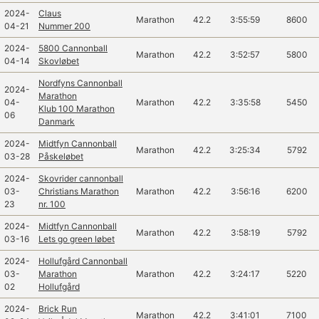
2024-
Claus
Marathon
42.2
3:55:59
8600
04-21
Nummer 200
2024-
5800 Cannonball
Marathon
42.2
3:52:57
5800
04-14
Skovløbet
Nordfyns Cannonball
2024-
Marathon
04-
Marathon
42.2
3:35:58
5450
Klub 100 Marathon
06
Danmark
2024-
Midtfyn Cannonball
Marathon
42.2
3:25:34
5792
03-28
Påskeløbet
2024-
Skovrider cannonball
03-
Christians Marathon
Marathon
42.2
3:56:16
6200
23
nr. 100
2024-
Midtfyn Cannonball
Marathon
42.2
3:58:19
5792
03-16
Lets go green løbet
2024-
Hollufgård Cannonball
03-
Marathon
Marathon
42.2
3:24:17
5220
02
Hollufgård
2024-
Brick Run
Marathon
42.2
3:41:01
7100