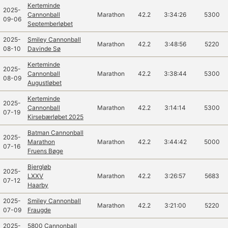
Kerteminde
2025-
Cannonball
Marathon
42.2
3:34:26
5300
09-06
Septemberløbet
2025-
Smiley Cannonball
Marathon
42.2
3:48:56
5220
08-10
Davinde Sø
Kerteminde
2025-
Cannonball
Marathon
42.2
3:38:44
5300
08-09
Augustløbet
Kerteminde
2025-
Cannonball
Marathon
42.2
3:14:14
5300
07-19
Kirsebærløbet 2025
Batman Cannonball
2025-
Marathon
Marathon
42.2
3:44:42
5000
07-16
Fruens Bøge
Bjergløb
2025-
LXXV
Marathon
42.2
3:26:57
5683
07-12
Haarby
2025-
Smiley Cannonball
Marathon
42.2
3:21:00
5220
07-09
Fraugde
2025-
5800 Cannonball